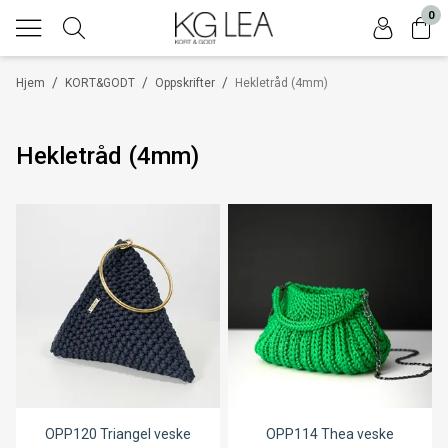
0
/
/
/
Hjem
KORT&GODT
Oppskrifter
Hekletråd (4mm)
Hekletråd (4mm)
OPP120 Triangel veske
OPP114 Thea veske