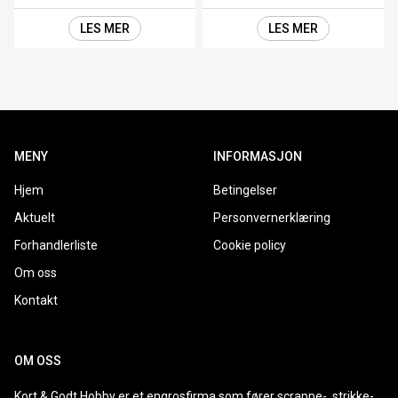
LES MER
LES MER
MENY
INFORMASJON
Hjem
Betingelser
Aktuelt
Personvernerklæring
Forhandlerliste
Cookie policy
Om oss
Kontakt
OM OSS
Kort & Godt Hobby er et engrosfirma som fører scrappe-, strikke-