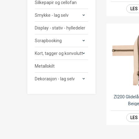
Silkepapir og cellofan
LES
Smykke - lag selv
Display - stativ - hylledeler
Scrapbooking
Kort, tagger og konvolutt
Metallskilt
Dekorasjon - lag selv
ZI200 Glide
Beig
LES