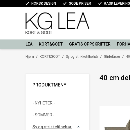
NORSK DESIGN
GODE PRISER
RASK LEVERING
LEA
KORT&GODT
GRATIS OPPSKRIFTER
FORHA
/
/
/
/
Hjem
KORT&GODT
Sy og strikketilbehør
Glidelåser
40
40 cm del
PRODUKTMENY
- NYHETER -
- SOMMER -
Sy og strikketilbehør