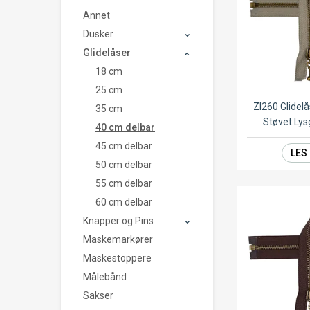
Annet
Dusker
Glidelåser
18 cm
25 cm
ZI260 Glide
35 cm
Støvet Ly
40 cm delbar
45 cm delbar
LES
50 cm delbar
55 cm delbar
60 cm delbar
Knapper og Pins
Maskemarkører
Maskestoppere
Målebånd
Sakser