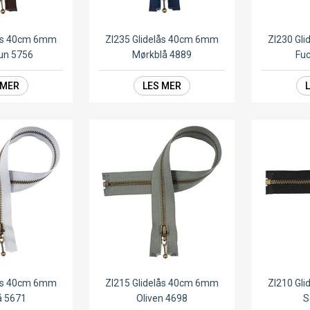
lås 40cm 6mm
ZI235 Glidelås 40cm 6mm
ZI230 Gl
un 5756
Mørkblå 4889
Fuc
 MER
LES MER
lås 40cm 6mm
ZI215 Glidelås 40cm 6mm
ZI210 Gl
å 5671
Oliven 4698
S