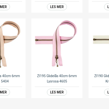
 MER
LES MER
lås 40cm 6mm
ZI195 Glidelås 40cm 6mm
ZI190 Gl
e 5404
Lysrosa 4605
K
 MER
LES MER