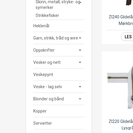
Skinn, metall, stryke- og
symerker
Strikkefisker
ZI240 Glide
Mørkbr
Heklenål
LES
Garn, strikk, tråd og wire
Oppskrifter
Vesker og nett
Veskepynt
Veske - lag selv
Blonder og bånd
Kopper
ZI220 Glide
Servietter
Lysgr