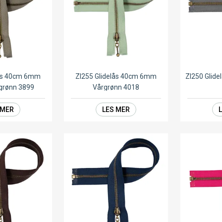
lås 40cm 6mm
ZI255 Glidelås 40cm 6mm
ZI250 Glid
sgrønn 3899
Vårgrønn 4018
 MER
LES MER