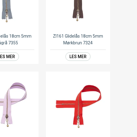
idelås 18cm 5mm
ZI161 Glidelås 18cm 5mm
ågrå 7355
Mørkbrun 7324
LES MER
LES MER