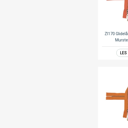
ZI170 Glide
Murste
LES