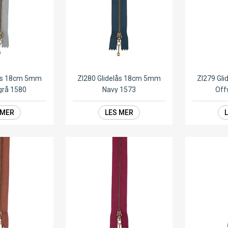
lås 18cm 5mm
ZI280 Glidelås 18cm 5mm
ZI279 Gl
grå 1580
Navy 1573
Off
 MER
LES MER