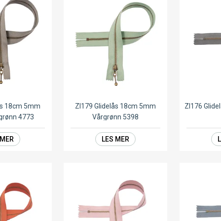
lås 18cm 5mm
ZI179 Glidelås 18cm 5mm
ZI176 Glid
sgrønn 4773
Vårgrønn 5398
 MER
LES MER