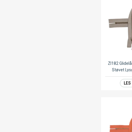
ZI182 Glide
Støvet Ly
LES