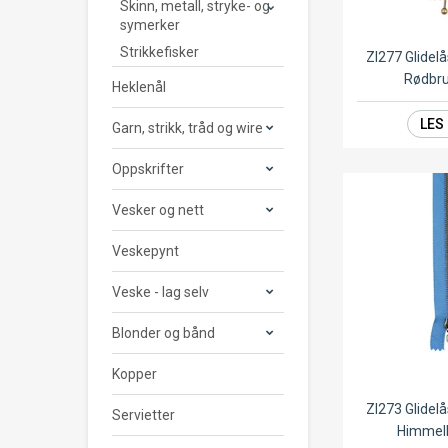
Skinn, metall, stryke- og
symerker
Strikkefisker
ZI277 Glide
Rødbr
Heklenål
LES
Garn, strikk, tråd og wire
Oppskrifter
Vesker og nett
Veskepynt
Veske - lag selv
Blonder og bånd
Kopper
ZI273 Glide
Servietter
Himmel