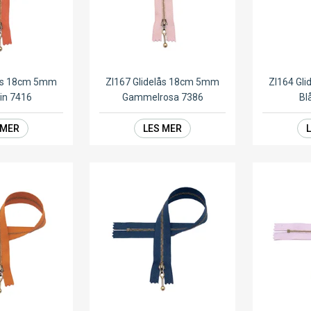
lås 18cm 5mm
ZI167 Glidelås 18cm 5mm
ZI164 Gl
in 7416
Gammelrosa 7386
Bl
 MER
LES MER