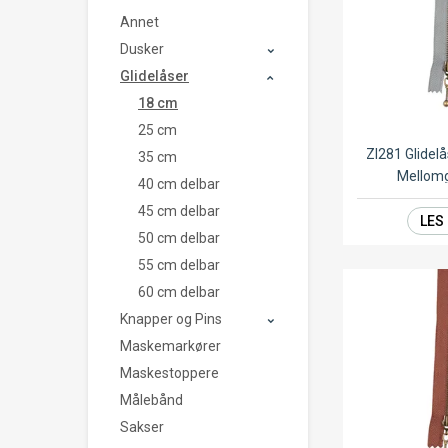
Annet
Dusker
Glidelåser
18 cm
25 cm
ZI281 Glide
35 cm
Mellom
40 cm delbar
45 cm delbar
LES
50 cm delbar
55 cm delbar
60 cm delbar
Knapper og Pins
Maskemarkører
Maskestoppere
Målebånd
Sakser