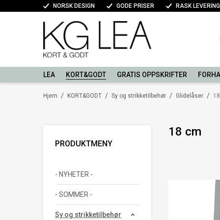
NORSK DESIGN
GODE PRISER
RASK LEVERING
LEA
KORT&GODT
GRATIS OPPSKRIFTER
FORHA
/
/
/
/
Hjem
KORT&GODT
Sy og strikketilbehør
Glidelåser
18
18 cm
PRODUKTMENY
- NYHETER -
- SOMMER -
Sy og strikketilbehør