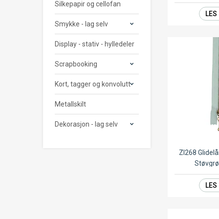
Silkepapir og cellofan
LES
Smykke - lag selv
Display - stativ - hylledeler
Scrapbooking
Kort, tagger og konvolutt
Metallskilt
Dekorasjon - lag selv
ZI268 Glide
Støvgr
LES