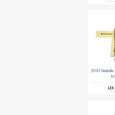
ZI107 Glidelå
5
LES