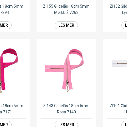
lås 18cm 5mm
ZI155 Glidelås 18cm 5mm
ZI152 Gl
 7294
Mørkblå 7263
Ly
 MER
LES MER
lås 18cm 5mm
ZI143 Glidelås 18cm 5mm
ZI101 Gl
ia 7171
Rosa 7140
H
 MER
LES MER