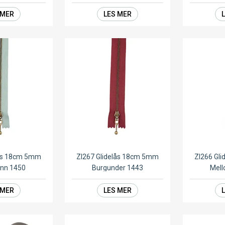
 MER
LES MER
lås 18cm 5mm
ZI267 Glidelås 18cm 5mm
ZI266 Gl
ønn 1450
Burgunder 1443
Mell
 MER
LES MER