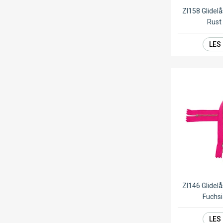
ZI158 Glide
Rust
LES
ZI146 Glide
Fuchs
LES