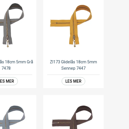
elås 18cm 5mm Grå
ZI173 Glidelås 18cm 5mm
7478
Sennep 7447
LES MER
LES MER