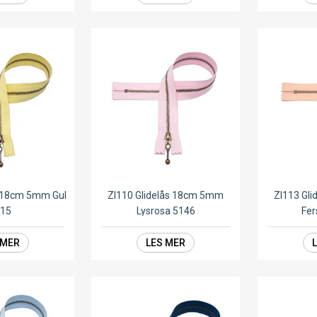
s 18cm 5mm Gul
ZI110 Glidelås 18cm 5mm
ZI113 Gl
115
Lysrosa 5146
Fer
 MER
LES MER