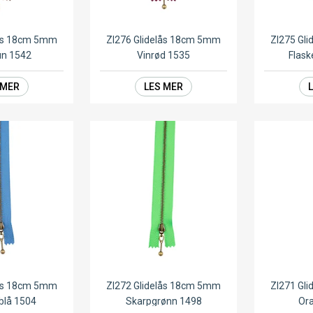
lås 18cm 5mm
ZI276 Glidelås 18cm 5mm
ZI275 Gl
un 1542
Vinrød 1535
Flask
 MER
LES MER
lås 18cm 5mm
ZI272 Glidelås 18cm 5mm
ZI271 Gl
blå 1504
Skarpgrønn 1498
Ora