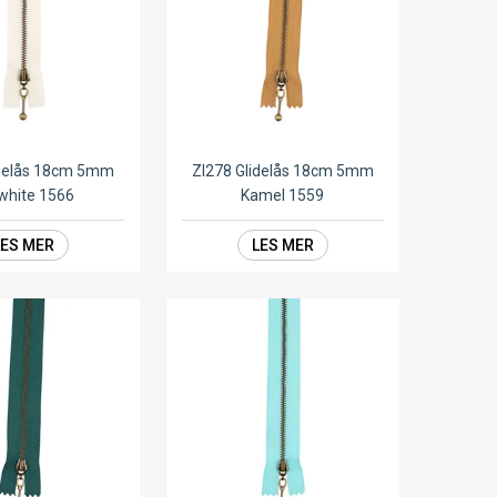
idelås 18cm 5mm
ZI278 Glidelås 18cm 5mm
white 1566
Kamel 1559
LES MER
LES MER