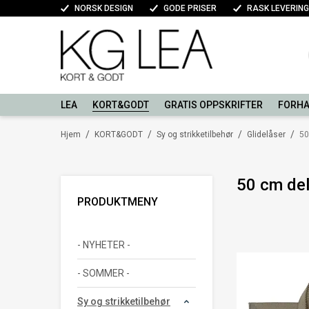
NORSK DESIGN
GODE PRISER
RASK LEVERING
LEA
KORT&GODT
GRATIS OPPSKRIFTER
FORHA
/
/
/
/
Hjem
KORT&GODT
Sy og strikketilbehør
Glidelåser
50
50 cm del
PRODUKTMENY
- NYHETER -
- SOMMER -
Sy og strikketilbehør