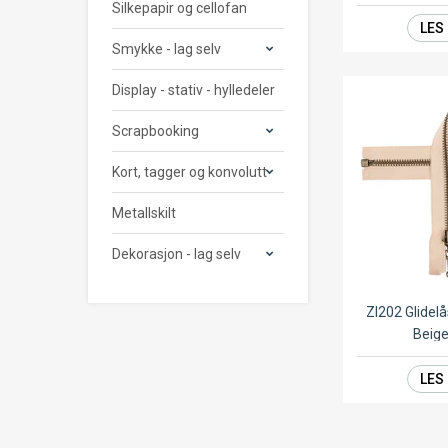
Silkepapir og cellofan
LES
Smykke - lag selv
Display - stativ - hylledeler
Scrapbooking
Kort, tagger og konvolutt
Metallskilt
Dekorasjon - lag selv
ZI202 Glide
Beig
LES