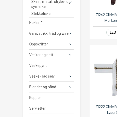
Skinn, metall, stryke- og
symerker
Strikkefisker
ZI242 Glide
Mørkbr
Heklenål
LES
Garn, strikk, tråd og wire
Oppskrifter
Vesker og nett
Veskepynt
Veske - lag selv
Blonder og bånd
Kopper
ZI222 Glide
Servietter
Lysgr