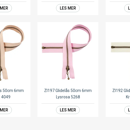
 MER
LES MER
lås 50cm 6mm
ZI197 Glidelås 50cm 6mm
ZI192 Gl
e 4049
Lysrosa 5268
K
 MER
LES MER