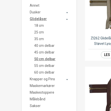
Annet
Dusker
Glidelåser
18 cm
25 cm
ZI262 Glide
35 cm
Støvet Ly
40 cm delbar
45 cm delbar
LES
50 cm delbar
55 cm delbar
60 cm delbar
Knapper og Pins
Maskemarkører
Maskestoppere
Målebånd
Sakser