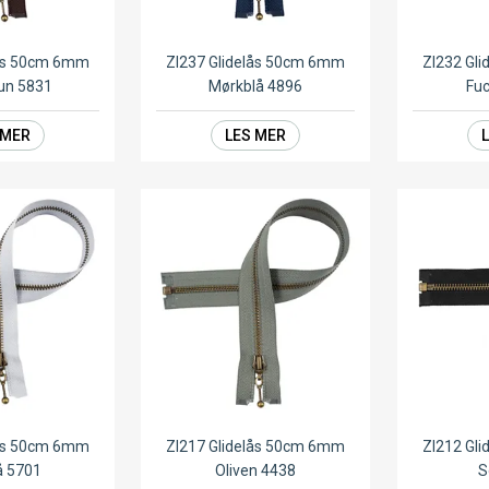
lås 50cm 6mm
ZI237 Glidelås 50cm 6mm
ZI232 Gl
un 5831
Mørkblå 4896
Fuc
 MER
LES MER
lås 50cm 6mm
ZI217 Glidelås 50cm 6mm
ZI212 Gl
å 5701
Oliven 4438
S