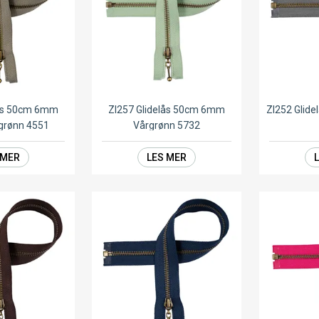
lås 50cm 6mm
ZI257 Glidelås 50cm 6mm
ZI252 Glid
sgrønn 4551
Vårgrønn 5732
 MER
LES MER