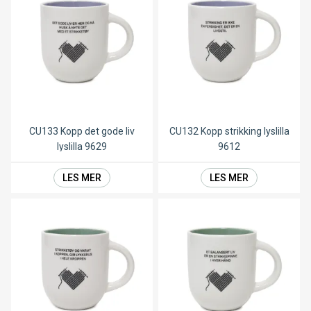
CU133 Kopp det gode liv
CU132 Kopp strikking lyslilla
lyslilla 9629
9612
LES MER
LES MER