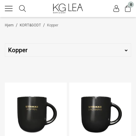
0
/
/
Hjem
KORT&GODT
Kopper
Kopper