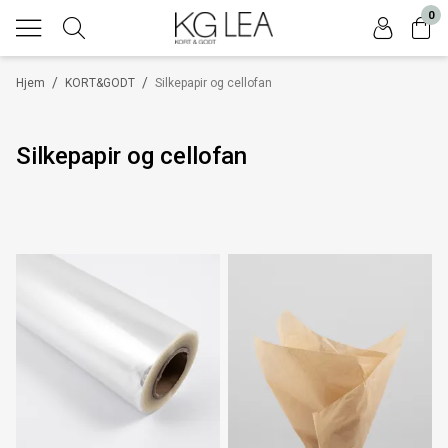
0
/
/
Hjem
KORT&GODT
Silkepapir og cellofan
Silkepapir og cellofan