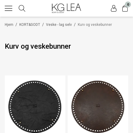
0
/
/
/
Hjem
KORT&GODT
Veske - lag selv
Kurv og veskebunner
Kurv og veskebunner