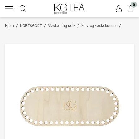
0
/
/
/
/
Hjem
KORT&GODT
Veske - lag selv
Kurv og veskebunner