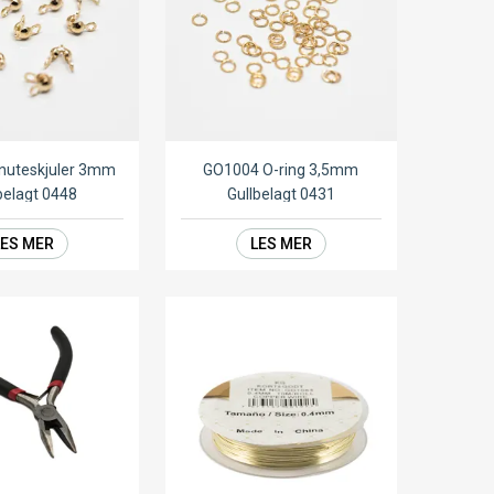
nuteskjuler 3mm
GO1004 O-ring 3,5mm
belagt 0448
Gullbelagt 0431
LES MER
LES MER