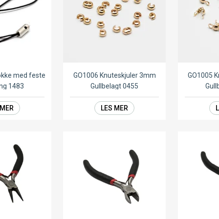
økke med feste
GO1006 Knuteskjuler 3mm
GO1005 K
eng 1483
Gullbelagt 0455
Gull
 MER
LES MER