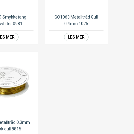
9 Smykketang
GO1063 Metalltråd Gull
avbiter 0981
0,4mm 1025
LES MER
LES MER
talltråd 0,3mm
kk gull 8815