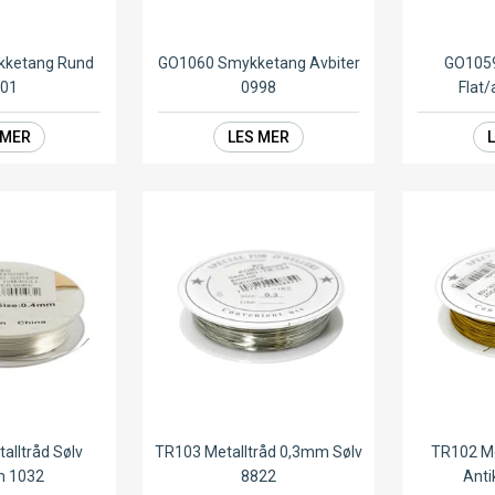
kketang Rund
GO1060 Smykketang Avbiter
GO105
001
0998
Flat/
 MER
LES MER
alltråd Sølv
TR103 Metalltråd 0,3mm Sølv
TR102 Me
m 1032
8822
Anti