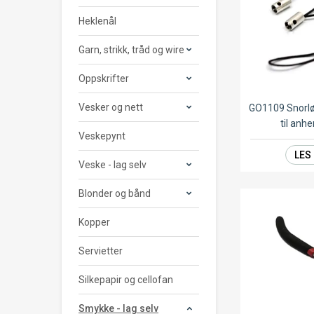
Heklenål
Garn, strikk, tråd og wire
Oppskrifter
Vesker og nett
GO1109 Snorl
til anh
Veskepynt
LES
Veske - lag selv
Blonder og bånd
Kopper
Servietter
Silkepapir og cellofan
Smykke - lag selv