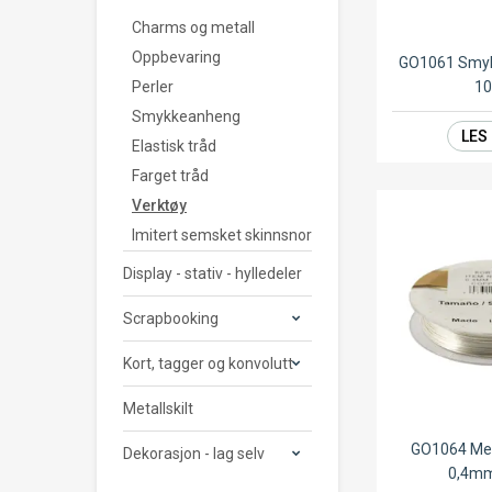
Charms og metall
Oppbevaring
GO1061 Smy
Perler
1
Smykkeanheng
LES
Elastisk tråd
Farget tråd
Verktøy
Imitert semsket skinnsnor
Display - stativ - hylledeler
Scrapbooking
Kort, tagger og konvolutt
Metallskilt
GO1064 Met
Dekorasjon - lag selv
0,4m