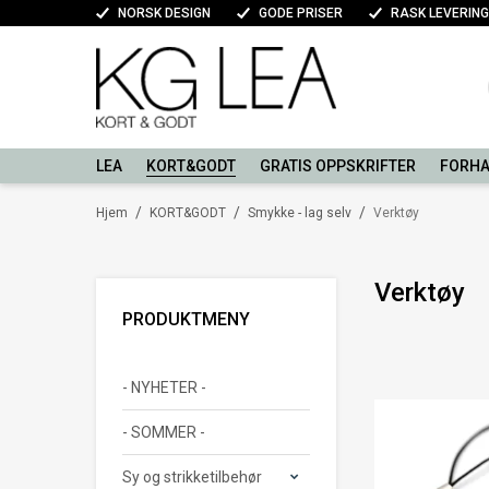
NORSK DESIGN
GODE PRISER
RASK LEVERING
LEA
KORT&GODT
GRATIS OPPSKRIFTER
FORHA
/
/
/
Hjem
KORT&GODT
Smykke - lag selv
Verktøy
Verktøy
PRODUKTMENY
- NYHETER -
- SOMMER -
Sy og strikketilbehør