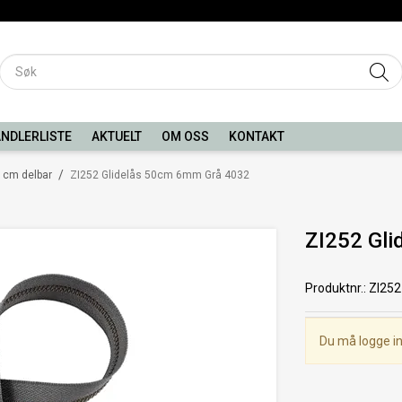
NDLERLISTE
AKTUELT
OM OSS
KONTAKT
/
 cm delbar
ZI252 Glidelås 50cm 6mm Grå 4032
ZI252 Gl
Produktnr.
:
ZI252
Du må logge in