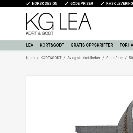
NORSK DESIGN
GODE PRISER
RASK LEVERING
LEA
KORT&GODT
GRATIS OPPSKRIFTER
FORHA
/
/
/
/
Hjem
KORT&GODT
Sy og strikketilbehør
Glidelåser
50