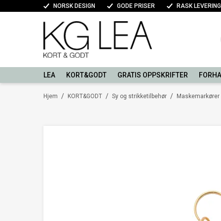
NORSK DESIGN
GODE PRISER
RASK LEVERING
LEA
KORT&GODT
GRATIS OPPSKRIFTER
FORHA
/
/
/
Hjem
KORT&GODT
Sy og strikketilbehør
Maskemarkører