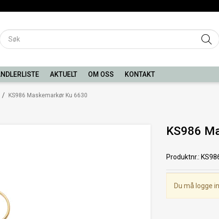
NDLERLISTE
AKTUELT
OM OSS
KONTAKT
/
KS986 Maskemarkør Ku 6630
KS986 Ma
Produktnr.
:
KS98
Du må logge in