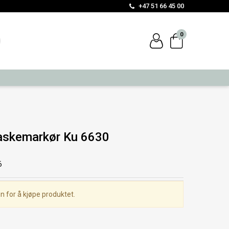
+47 51 66 45 00
0
skemarkør Ku 6630
6
n for å kjøpe produktet.