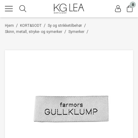
0
/
/
/
Hjem
KORT&GODT
Sy og strikketilbehør
/
/
Skinn, metall, stryke- og symerker
Symerker