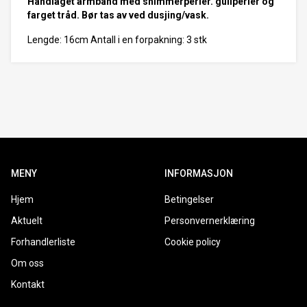
Håndlaget armbånd med shimmerperler. gullperler og
farget tråd. Bør tas av ved dusjing/vask.
Lengde: 16cm Antall i en forpakning: 3 stk
MENY
INFORMASJON
Hjem
Betingelser
Aktuelt
Personvernerklæring
Forhandlerliste
Cookie policy
Om oss
Kontakt