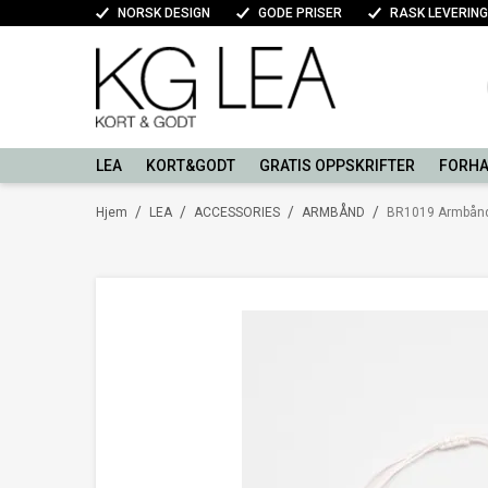
NORSK DESIGN
GODE PRISER
RASK LEVERING
LEA
KORT&GODT
GRATIS OPPSKRIFTER
FORHA
/
/
/
/
Hjem
LEA
ACCESSORIES
ARMBÅND
BR1019 Armbånd 