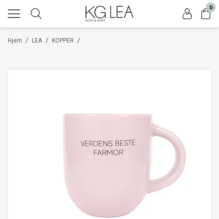
0
/
/
/
Hjem
LEA
KOPPER