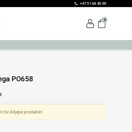
+47 51 66 45 00
0
lega PO658
8
n for å kjøpe produktet.