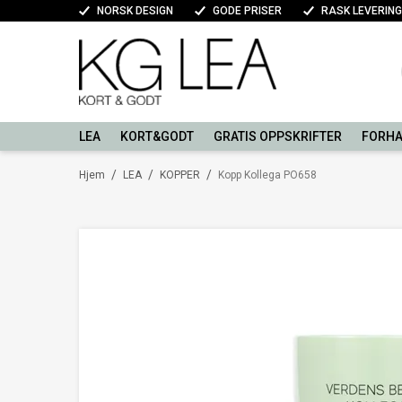
NORSK DESIGN
GODE PRISER
RASK LEVERING
LEA
KORT&GODT
GRATIS OPPSKRIFTER
FORHA
/
/
/
Hjem
LEA
KOPPER
Kopp Kollega PO658