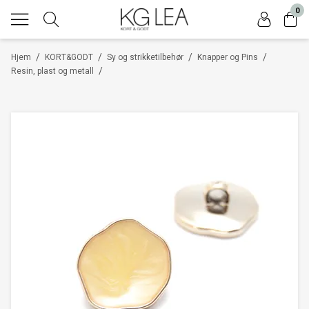
0
/
/
/
/
Hjem
KORT&GODT
Sy og strikketilbehør
Knapper og Pins
/
Resin, plast og metall