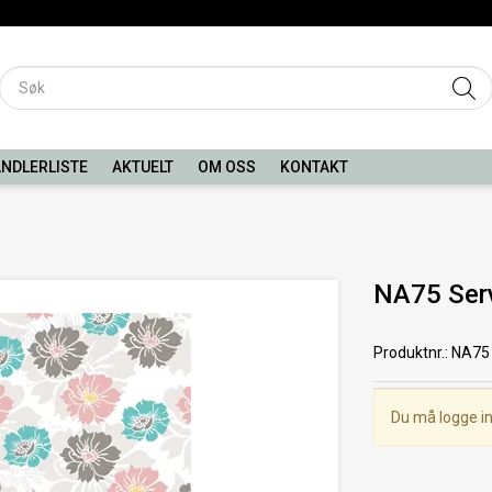
NDLERLISTE
AKTUELT
OM OSS
KONTAKT
NA75 Serv
Produktnr.
:
NA75
Du må logge in