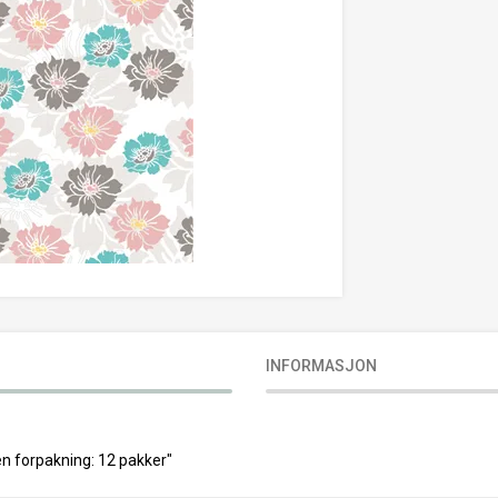
INFORMASJON
 en forpakning: 12 pakker"