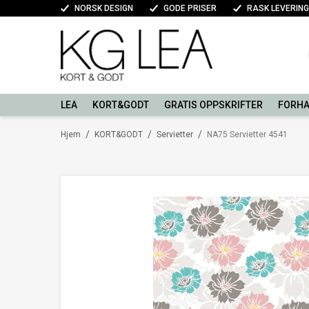
NORSK DESIGN
GODE PRISER
RASK LEVERING
LEA
KORT&GODT
GRATIS OPPSKRIFTER
FORHA
/
/
/
Hjem
KORT&GODT
Servietter
NA75 Servietter 4541