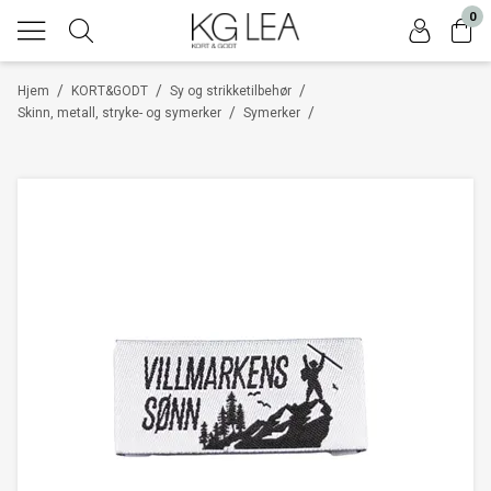
0
/
/
/
Hjem
KORT&GODT
Sy og strikketilbehør
/
/
Skinn, metall, stryke- og symerker
Symerker