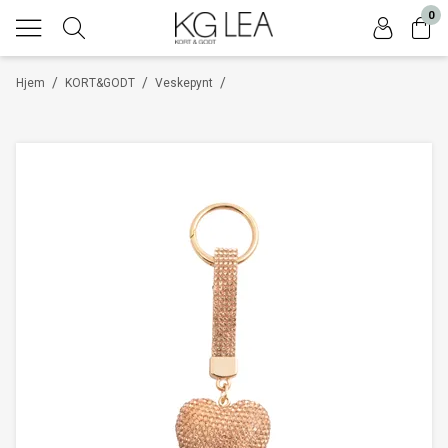
0
/
/
/
Hjem
KORT&GODT
Veskepynt