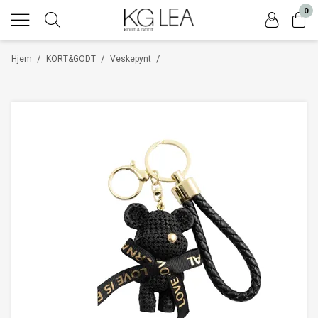
0
/
/
/
Hjem
KORT&GODT
Veskepynt