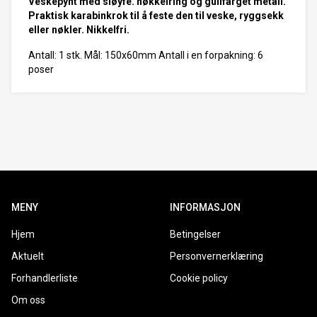
Veskepynt med sløyfe. nøkkelring og gullfarget metall.
Praktisk karabinkrok til å feste den til veske, ryggsekk
eller nøkler. Nikkelfri.
Antall: 1 stk. Mål: 150x60mm Antall i en forpakning: 6
poser
MENY
INFORMASJON
Hjem
Betingelser
Aktuelt
Personvernerklæring
Forhandlerliste
Cookie policy
Om oss