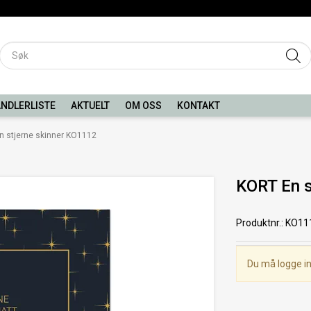
NDLERLISTE
AKTUELT
OM OSS
KONTAKT
n stjerne skinner KO1112
KORT En s
Produktnr.
:
KO11
Du må logge in