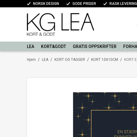
NORSK DESIGN
GODE PRISER
RASK LEVERING
LEA
KORT&GODT
GRATIS OPPSKRIFTER
FORHA
/
/
/
/
Hjem
LEA
KORT OG TAGGER
KORT 10X10CM
KORT E