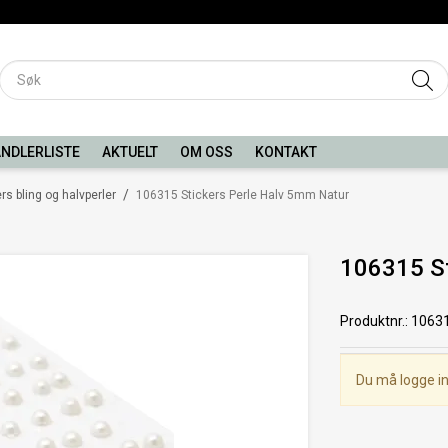
NDLERLISTE
AKTUELT
OM OSS
KONTAKT
/
rs bling og halvperler
106315 Stickers Perle Halv 5mm Natur
106315 St
Produktnr.
:
1063
Du må logge in