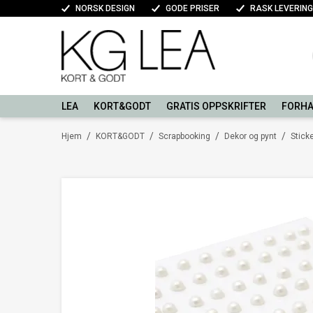
NORSK DESIGN
GODE PRISER
RASK LEVERING
LEA
KORT&GODT
GRATIS OPPSKRIFTER
FORHA
/
/
/
/
Hjem
KORT&GODT
Scrapbooking
Dekor og pynt
Sticke