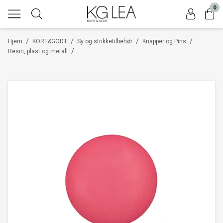
0
/
/
/
/
Hjem
KORT&GODT
Sy og strikketilbehør
Knapper og Pins
/
Resin, plast og metall