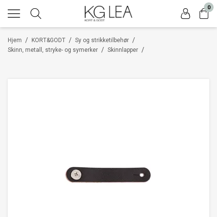
0
/
/
/
Hjem
KORT&GODT
Sy og strikketilbehør
/
/
Skinn, metall, stryke- og symerker
Skinnlapper