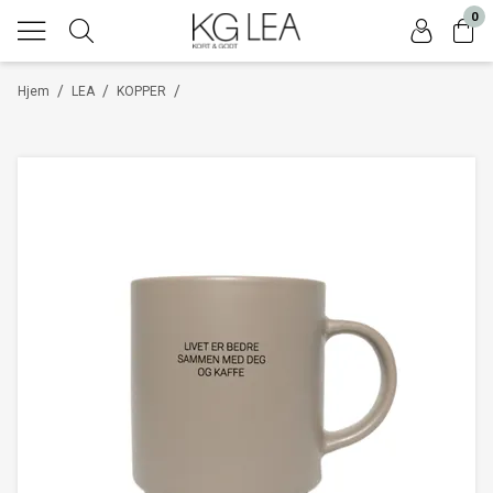
0
/
/
/
Hjem
LEA
KOPPER