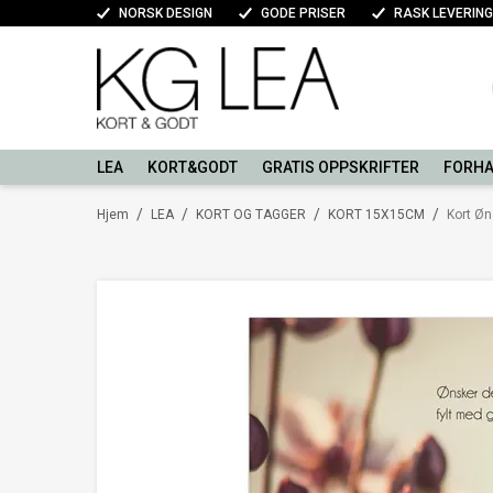
NORSK DESIGN
GODE PRISER
RASK LEVERING
LEA
KORT&GODT
GRATIS OPPSKRIFTER
FORHA
/
/
/
/
Hjem
LEA
KORT OG TAGGER
KORT 15X15CM
Kort Øn