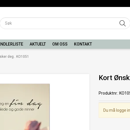
NDLERLISTE
AKTUELT
OM OSS
KONTAKT
sker deg.. KO1051
Kort Ønsk
Produktnr.
:
KO10
Du må logge in