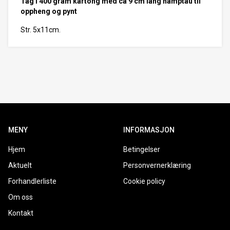
Tag i 400 gram kartong med ca 9 cm lang hamptau til
oppheng og pynt
Str. 5x11cm.
MENY
INFORMASJON
Hjem
Betingelser
Aktuelt
Personvernerklæring
Forhandlerliste
Cookie policy
Om oss
Kontakt