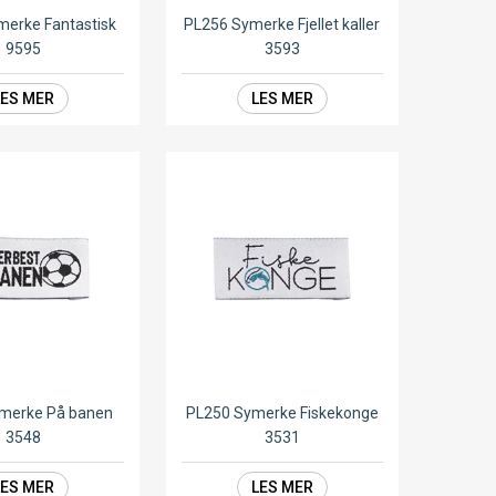
erke Fantastisk
PL256 Symerke Fjellet kaller
9595
3593
LES MER
LES MER
merke På banen
PL250 Symerke Fiskekonge
3548
3531
LES MER
LES MER