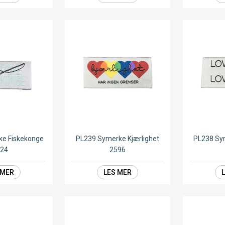
ke Fiskekonge
PL239 Symerke Kjærlighet
PL238 Sy
524
2596
 MER
LES MER