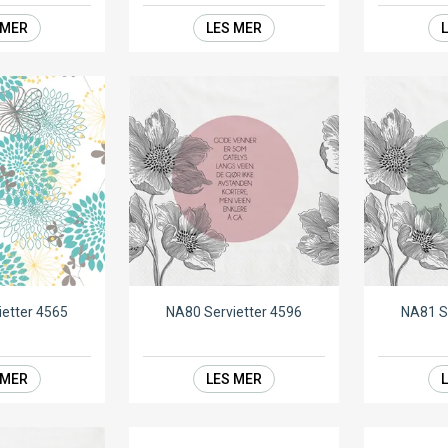
 MER
LES MER
ietter 4565
NA80 Servietter 4596
NA81 S
 MER
LES MER