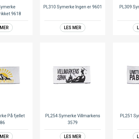
Symerke
PL310 Symerke Ingen er 9601
PL309 Sym
ikket 9618
 MER
LES MER
ke På fjellet
PL254 Symerke Villmarkens
PL251 Sy
586
3579
 MER
LES MER