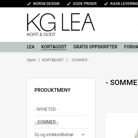
NORSK DESIGN
GODE PRISER
RASK LEVERING
LEA
KORT&GODT
GRATIS OPPSKRIFTER
FORHA
/
/
Hjem
KORT&GODT
- SOMMER -
- SOMME
PRODUKTMENY
- NYHETER -
- SOMMER -
Sy og strikketilbehør