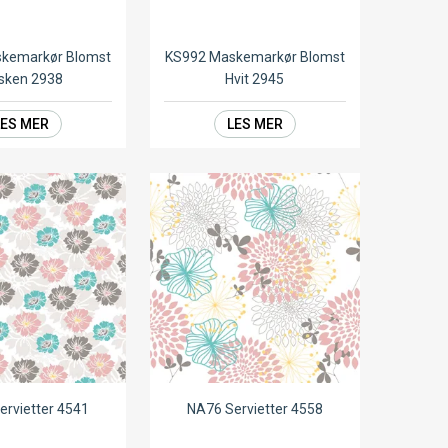
kemarkør Blomst
KS992 Maskemarkør Blomst
sken 2938
Hvit 2945
LES MER
LES MER
ervietter 4541
NA76 Servietter 4558