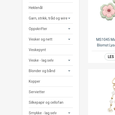
Heklenål
Garn, strikk, tråd og wire
Oppskrifter
Vesker og nett
MS1045 Ma
Blomst Ly
Veskepynt
LES
Veske - lag selv
Blonder og bånd
Kopper
Servietter
Silkepapir og cellofan
Smykke - lag selv