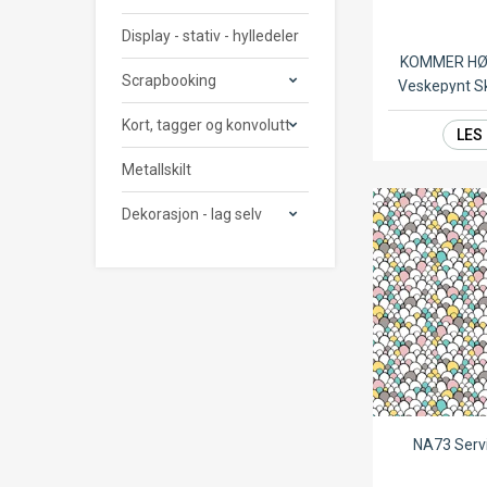
Display - stativ - hylledeler
KOMMER HØ
Scrapbooking
Veskepynt Sk
Kort, tagger og konvolutt
LES
Metallskilt
Dekorasjon - lag selv
NA73 Serv