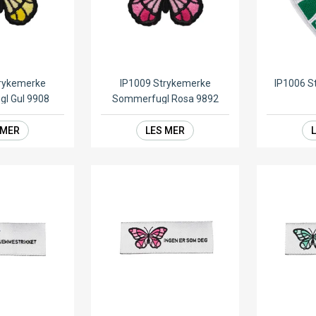
trykemerke
IP1009 Strykemerke
IP1006 S
l Gul 9908
Sommerfugl Rosa 9892
 MER
LES MER