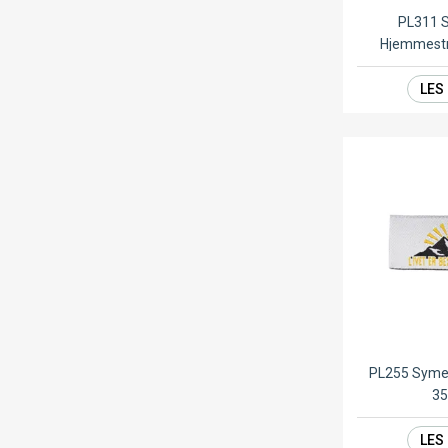
PL311 
Hjemmestr
LES
PL255 Symer
3
LES