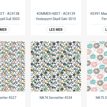
ST - AC4138
KOMMER HØST - AC4139
KS991 Mas
jell Gull 3003
Veskepynt Skjell Sølv 3010
Fer
 MER
LES MER
ietter 4527
NA74 Servietter 4534
NA75 S