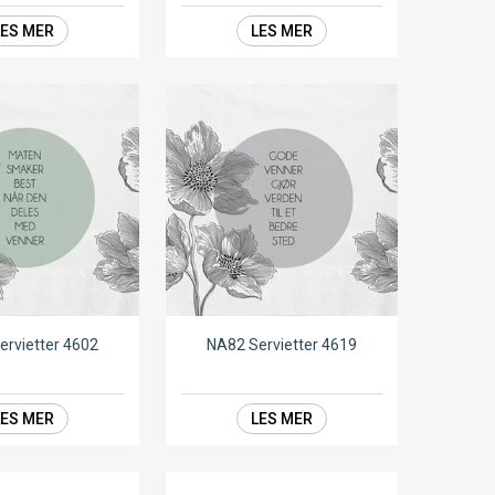
LES MER
LES MER
ervietter 4602
NA82 Servietter 4619
LES MER
LES MER